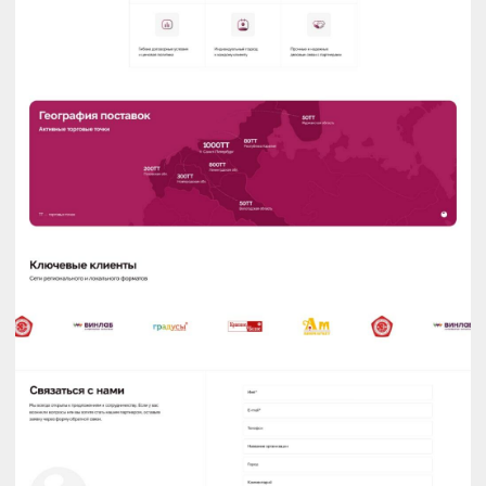
Скачать презентацию
Узнать побольше о нас и стоимости проектов
Обсудим
ваш
проект?
Вас зовут
Почта
Телефон для связи
Отправить