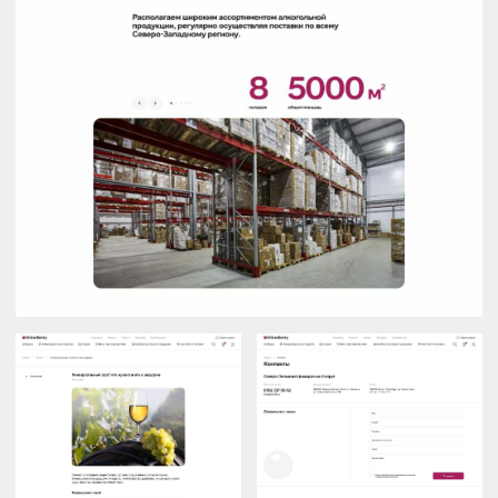
info@cloudmill.ru
8 812 425 67 17
Telegram
WhatsApp
Заполнить
бриф
Санкт-Петербург
192029, пр-кт Обуховской Обороны 86 литер К,
помещение 19Н, офис 202
Воронеж
394018, ул. Средне-Московская, д. 1Д, 3
подъезд, 3 этаж
Behance
Dprofile
AWWWARDS
Презентация