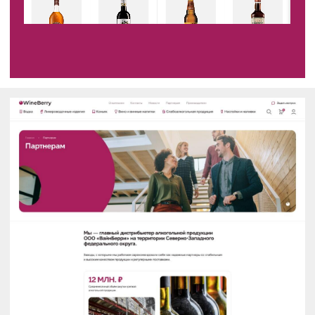
Технологии в разработке
Фронт
HTML5, CSS
Бэк
1С-Битрикс
Интеграции
1С