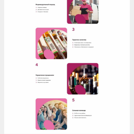
Респираторный Комплекс
Сайт производителя фильтрующих респираторов
Кейсы
Разработка B2B-кабинетов
Разработка E-commerce-платформ
Битрикс24
Поддержка