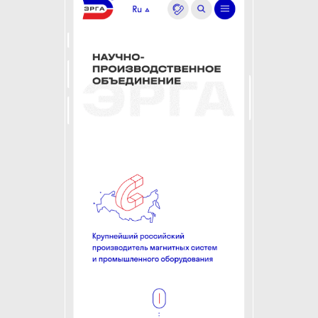
С магнитными полями также
связан и пролоадер
для главной страницы. Ниже
можно увидеть фрагменты
кадров анимации.