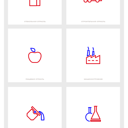
Внутри каждой категории есть
зависимые друг от друга
фильтры. Отфильтровать
можно по отрасли, материалу,
типу и технологии
переработки.
Страница подкатегории