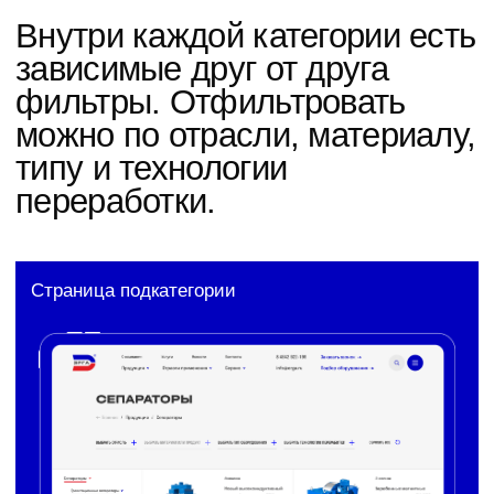
Анализ данных клиента
для повышения обращений
Используя данные из CRM-системы клиента
(звонки, заявки, темы обращения),
мы разместили в интерфейсе триггерные
кнопки. Каждая кнопка имеет уникальное
название и расположена с учетом
пользовательских сценариев. Используя UX-
копирайтинг, мы хотели повысить количество
обращений и тем самым увеличить конверсию