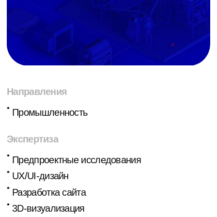
Направления
•
Промышленность
Экспертиза
•
Предпроектные исследования
•
UX/UI-дизайн
•
Разработка сайта
•
3D-визуализация
Награды
Tagline Awards
×1
Задача
В рамках разработки нового сайта стояло две
основных задачи: переосмыслить структуру
текущего сайта без потери органического
трафика и увеличить количество обращений.