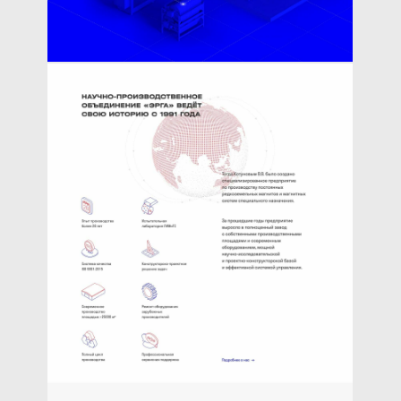
Принцип магнитной
сепарации и магнитизма
в целом был заложен
в основу на этапе создания
концепции. С помощью
JavaScript создали частицы
и задали им поведение
относительно движению
курсора, вписав их в рамки
букв «ЭРГА».