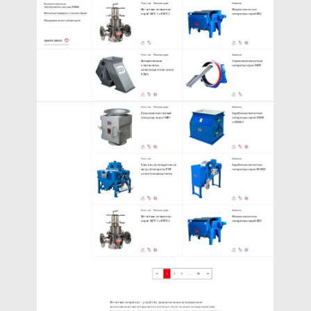
Визуально обезличили
и стилизовали оборудование,
чтобы использовать эти
образы на сайте.
Задействовали 3ds Max
и CINEMA 4D. Использовали
две цветовые концепции —
светлую и темно-синюю.
Сохранили визуальный
смысл и усилили эстетику.