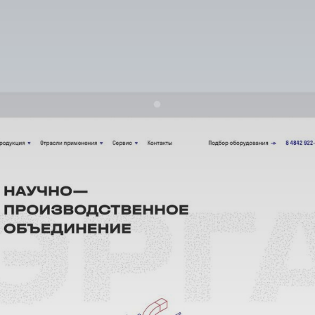
НПО «ЭРГА» — крупнейший
российский производитель
магнитных систем
и промышленного
оборудования с 7 торговыми
марками внутри
производственной группы