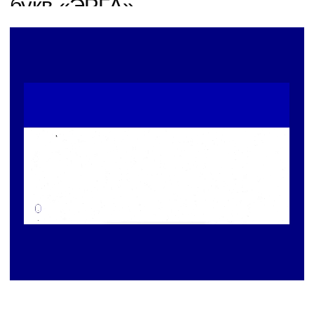
Поиск оборудования через
отрасли
Разрабатывая новую информационную
архитектуру, мы учли, что важным триггером
для целевой аудитории является упоминание
отраслей на сайте. Потенциальный клиент
видел свою отрасль и, минуя выборку
по категориям, сразу переходил на карточку
оборудования.